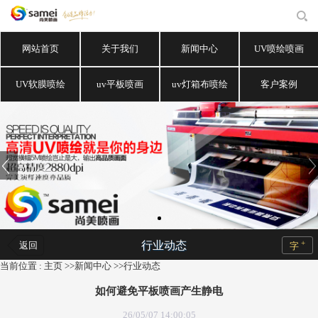
网站首页
关于我们
新闻中心
UV喷绘喷画
UV软膜喷绘
uv平板喷画
uv灯箱布喷绘
客户案例
+
行业动态
返回
字
当前位置 :
主页
>>
新闻中心
>>
行业动态
如何避免平板喷画产生静电
26/05/07 14:00:05