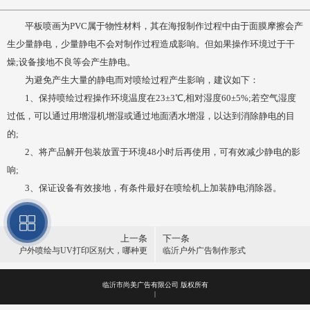
平板喷画为PVC属于物性材料，其在海报制作过程中由于面膜摩擦会产
生少量静电，少量静电不会对制作过程造成影响。但如果操作环境过于干
燥;设备接地不良等会产生静电。
为避免产生大量的静电而对喷绘过程产生影响，建议如下：
1、保持喷绘过程操作环境温度在23±3℃,相对湿度60±5%;若空气湿度
过低，可以通过用增湿机增湿或通过地面洒水增湿，以达到消除静电的目
的;
2、将产品解开包装放置于环境48小时后再使用，可有效减少静电的影
响;
3、保证设备有效接地，有条件最好在喷绘机上加装静电消除器。
上一条
下一条
户外喷绘与UV打印区别大，哪种更
临沂户外广告制作形式
耐晒不褪色？
临沂市尚美广告有限公司 版权所有
|