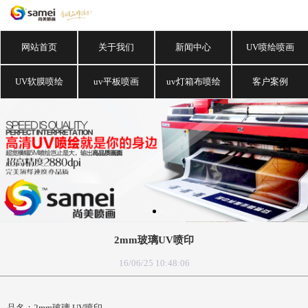
网站首页
关于我们
新闻中心
UV喷绘喷画
UV软膜喷绘
uv平板喷画
uv灯箱布喷绘
客户案例
2mm玻璃UV喷印
16/06/25 10:48:06
品名：2mm玻璃 UV喷印