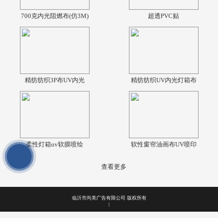
700克内光阻燃布(仿3M)
超透PVC贴
精纺纺织3P布UV内光
精纺纺织UV内光灯箱布
柔性灯箱uv软膜喷绘
软性窗帘油画布UV喷印
查看更多
临沂市尚美广告有限公司 版权所有
|