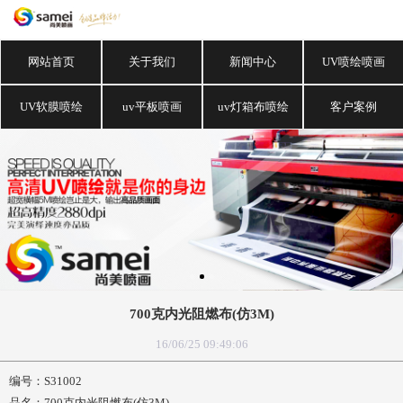
网站首页
关于我们
新闻中心
UV喷绘喷画
UV软膜喷绘
uv平板喷画
uv灯箱布喷绘
客户案例
700克内光阻燃布(仿3M)
16/06/25 09:49:06
编号：S31002
品名：700克内光阻燃布(仿3M)