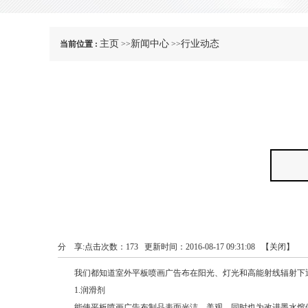
主页
新闻中心
行业动态
当前位置 :
>>
>>
分 享:
点击次数：
173
更新时间：2016-08-17 09:31:08 【
关闭
】
我们都知道室外平板喷画广告布在阳光、灯光和高能射线辐射下迅
1.润滑剂
能使平板喷画广告布制品表面光洁、美观．同时也为改进墨水熔体