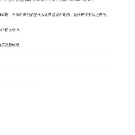
燃荆。含有阻燃荆的墨水大多数是能自熄的，是难燃或无法点燃的。
系依招次价力。
白度及新鲜感。