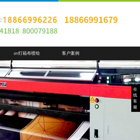
uv灯箱布喷绘
客户案例
在
线
客
服