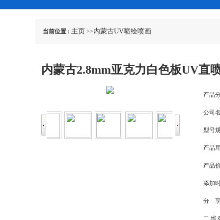
主页
内蒙古UV喷绘喷画
当前位置 :
>>
内蒙古2.8mm亚克力白色板UV直
产品分
公司名
型号规
产品用
产品价
添加时
分 享
二 维 