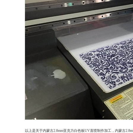
以上是关于内蒙古2.8mm亚克力白色板UV直喷制作加工，内蒙古2.8