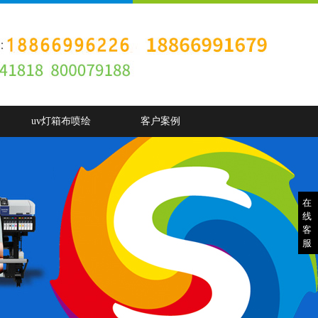
uv灯箱布喷绘
客户案例
在
线
客
服