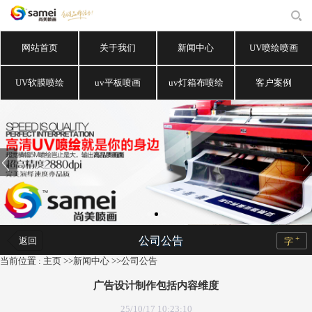
网站首页
关于我们
新闻中心
UV喷绘喷画
UV软膜喷绘
uv平板喷画
uv灯箱布喷绘
客户案例
+
公司公告
返回
字
当前位置 :
主页
>>
新闻中心
>>
公司公告
广告设计制作包括内容维度
25/10/17 10:23:10