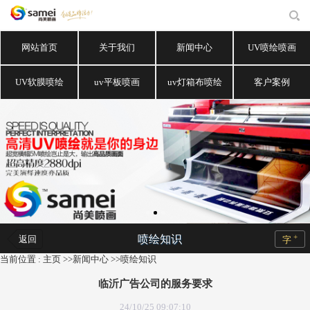
网站首页
关于我们
新闻中心
UV喷绘喷画
UV软膜喷绘
uv平板喷画
uv灯箱布喷绘
客户案例
+
喷绘知识
返回
字
当前位置 :
主页
>>
新闻中心
>>
喷绘知识
临沂广告公司的服务要求
24/10/25 09:07:10