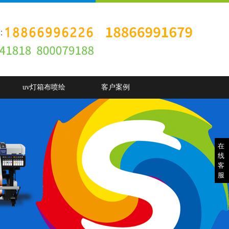
uv灯箱布喷绘
客户案例
在
线
客
服