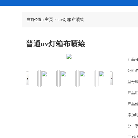
主页
uv灯箱布喷绘
当前位置 :
>>
普通uv灯箱布喷绘
产品分
公司名
型号规
产品用
产品价
添加时
分 享
二 维 